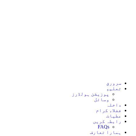
سرورق
تعلیم
پوزیشن ہولڈرز
وسائل
داخلہ
فضلاء کرام
عطیات
رابطہ کریں
FAQs
ہمارا تعارف