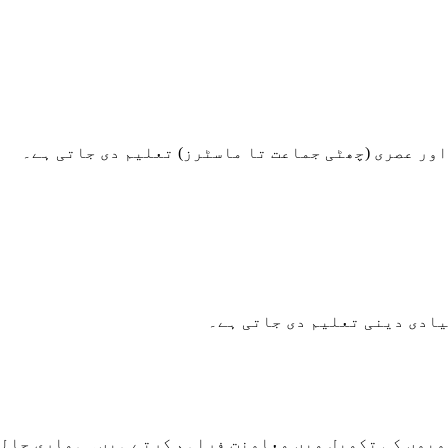
اور عصری (چھٹی جماعت تا ماسٹرز) تعلیم دی جاتی ہے۔
یادی دینی تعلیم دی جاتی ہے۔
وبوں کی تکمیل میں معاونت فراہم کرتے ہیں۔ ہماری حالی