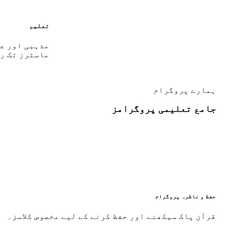
تعلیم
ماسٹرز تک ر
ہمارے پروگرام
جامع تعلیمی پروگرامز
حفظ و ناظرہ پروگرام
قرآن پاک سیکھنے اور حفظ کرنے کے لیے مخصوص کلاسز۔