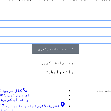
تمام مہمات دیکھیں
ہم سے رابطہ کریں۔
برائے رابطہ:
تی ہے۔
کال کریں:
03335709232
ای میل کریں:
pk
واٹس اپ کریں:
5141070
تشریف لائیں:
اسلام آ