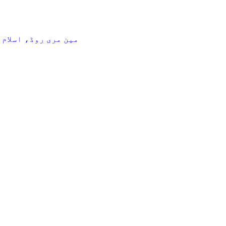
وادی علم نزد 17 میل ٹول پلازہ، P.O.Box 622 مین مری رو