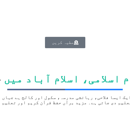
عطیہ کریں
 اسلامی، اسلام آباد میں
خ
 آباد 1986ء سے کام کرنے والا ایک ایسا فلاحی، رہائشی مدرسہ، سکول اور
علیم دی جاتی ہے۔ مزید برآں حفظ قرآن کریم اور تعلیم 