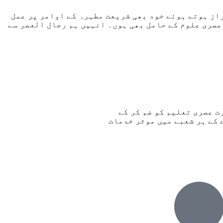
از ہوتے ہوئے خود بھی شریعت مطہرہ کے اوامر پر عمل
عصری علوم کے حامل بھی ہوں۔ انہیں ہم رجال العصر سے
 عصری تعلیم کو ضم کر کے
 کے ہر شعبے میں موثر خدمات