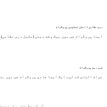
درس نظامی + اعلیٰ تعلیمی پروگرام
ایسا پروگرام جس میں بیک وقت دینی (مکمل درس نظامی) 
فہم دین پروگرام
عوام الناس کے لیے ایک ایسا جامع پروگرام جس میں بن
آپ کے عطیات ہمارے منص