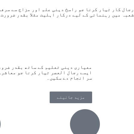
جال کار تیار کرنا جو راسخ دینی علم اور مزاج سے سرفر
عبہ میں رہنمائی کے لیے درکار اہلیت مثلا بقدر ضرورت 
معیاری دینی تعلیم کے ساتھ بقدر ضرورت
ایسے رجال العصر تیار کرنا جو معاشرے
سر انجام دے سکیں۔
مزید جانیئے