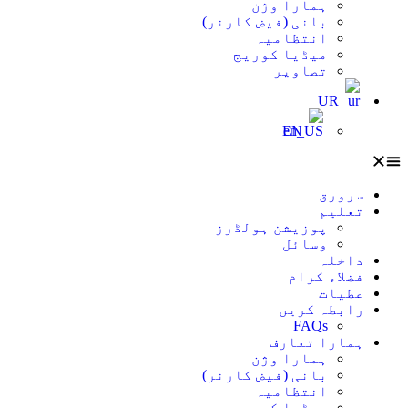
ہمارا وژن
بانی (فیض کارنر)
انتظامیہ
میڈیا کوریج
تصاویر
UR
EN
سرورق
تعلیم
پوزیشن ہولڈرز
وسائل
داخلہ
فضلاء کرام
عطیات
رابطہ کریں
FAQs
ہمارا تعارف
ہمارا وژن
بانی (فیض کارنر)
انتظامیہ
میڈیا کوریج