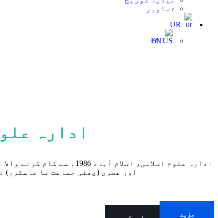
تصاویر
UR
EN
ادارہ علوم
ادارہ علوم اسلامی، اسلام
اور عصری (چھٹی جماعت تا ماسٹرز) ت
مزید