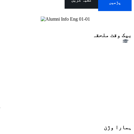
عطیہ کریں
پڑھیں
بیک وقت ملحقہ
پ
ہمارا وژن