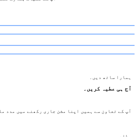
ہمارا ساتھ دیں۔
آج ہی عطیہ کریں۔
آپ کے تعاون سے ہمیں اپنا مشن جاری رکھنے میں مدد مل
طلبہ