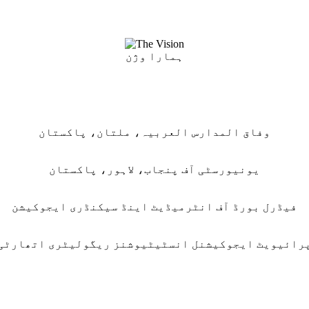
ہمارا وژن
وفاق المدارس العربیہ، ملتان، پاکستان
یونیورسٹی آف پنجاب، لاہور، پاکستان
فیڈرل بورڈ آف انٹرمیڈیٹ اینڈ سیکنڈری ایجوکیشن
رائیویٹ ایجوکیشنل انسٹیٹیوشنز ریگولیٹری اتھارٹی