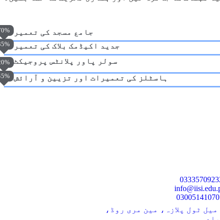
70%
🕌 جامع مسجد کی تعمیر
35%
🏫 جدید اکیڈمک بلاک کی تعمیر
☀️ سولر پاور پلانٹس پروجیکٹ
20%
45%
🏨 ہاسٹلز کی تعمیرات اور تزیین و آرائش
info@iisi.edu.
0300
وادی علم، نزد 17 میل ٹول پلازہ، مین مری روڈ،
باد