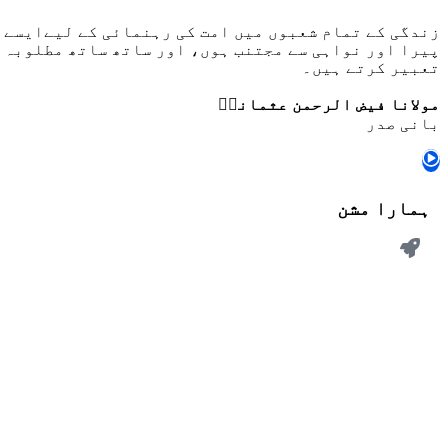
زندگی کے تمام شعبوں میں امت کی رہنمائی کے لیےایسے ر
پیرا اور نواہی سے مجتنب ہوں، اور ساتھ ساتھ مطلوبہ ش
تعبیر کرتے ہیں۔
مولانا فیض الرحمن عثمانیؒ
بانی صدر
ہمارا مشن