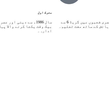
محرک اول
مذہبی اور عصری شعبوں میں گریڈ 6 سے
سال 1986ء سے دینی اور ع
ہائش کے ساتھ مفت تعلیم۔
بیک وقت یکجا کرنے والا پہل
ادارہ۔